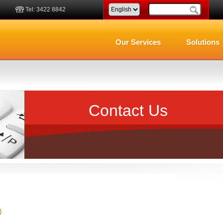
Tel: 3422 8842
Our Services
Solutions
Contact Us
)