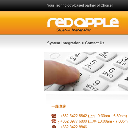
Your Technology-based partner of Choice!
System Integration
> Contact Us
一般查詢
+852 3422 8842 (上午 9:30am - 6:30pm)
:
+852 3977 6800 (上午
1
0
:
0
0am - 7:00pm
:
+852 3422 8846
: