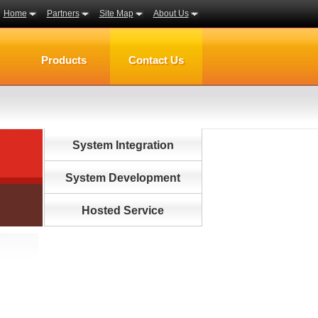
Home
Partners
Site Map
About Us
Products
Contact Us
System Integration
System Development
Hosted Service